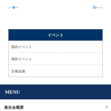
投
←
前へ
次へ
→
稿
ナ
ビ
イベント
ゲ
ー
国内イベント
シ
海外イベント
ョ
ン
主催会議
MENU
連合会概要