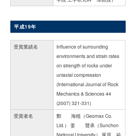
平成19年
受賞業績名
Influence of surrounding
environments and strain rates
on strength of rocks under
uniaxial compression
(International Journal of Rock
Mechanics & Sciences 44
(2007) 321-331)
受賞者名
鄭 海植（Geomax Co.
Ltd.） 姜 聲承（Sunchon
National University） 尾原 祐