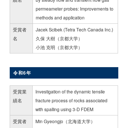
permeameter probes: Improvements to
methods and application
受賞者
Jacek Scibek (Tetra Tech Canada Inc.)
名
久保 大樹（京都大学）
小池 克明（京都大学）
令和6年
受賞業
Investigation of the dynamic tensile
績名
fracture process of rocks associated
with spalling using 3-D FDEM
受賞者
Min Gyeongjo（北海道大学）