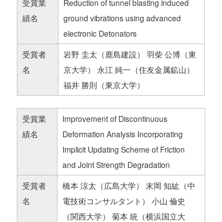
受賞業
Reduction of tunnel blasting induced
績名
ground vibrations using advanced
electronic Detonators
受賞者
岩野 圭太（鹿島建設） 羽柴 公博（東
名
京大学） 永江 純一（住友金属鉱山）
福井 勝則（東京大学）
受賞業
Improvement of Discontinuous
績名
Deformation Analysis Incorporating
Implicit Updating Scheme of Friction
and Joint Strength Degradation
受賞者
橋本 涼太（広島大学） 末岡 知紘（中
名
電技術コンサルタント） 小山 倫史
（関西大学） 菊本 統（横浜国立大