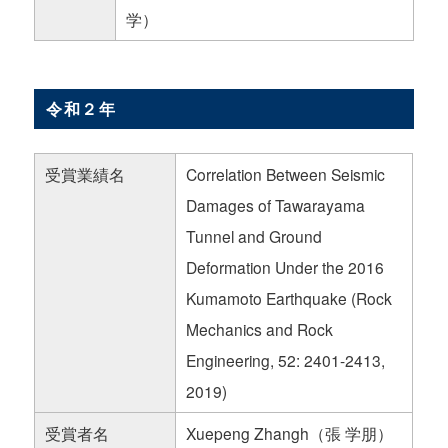
学）
令和２年
受賞業績名
Correlation Between Seismic
Damages of Tawarayama
Tunnel and Ground
Deformation Under the 2016
Kumamoto Earthquake (Rock
Mechanics and Rock
Engineering, 52: 2401-2413,
2019)
受賞者名
Xuepeng Zhangh（張 学朋）