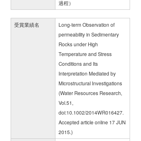
過程）
受賞業績名
Long-term Observation of
permeability in Sedimentary
Rocks under High
Temperature and Stress
Conditions and Its
Interpretation Mediated by
Microstructural Investigations
(Water Resources Research,
Vol.51,
doi:10.1002/2014WR016427.
Accepted article online 17 JUN
2015.)