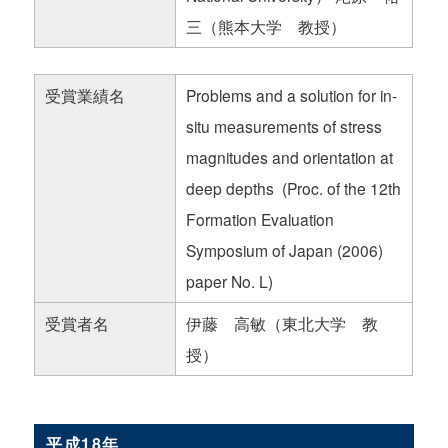
三（熊本大学 教授）
受賞業績名
Problems and a solution for in-
situ measurements of stress
magnitudes and orientation at
deep depths (Proc. of the 12th
Formation Evaluation
Symposium of Japan (2006)
paper No. L)
受賞者名
伊藤 高敏（東北大学 教
授）
平成18年