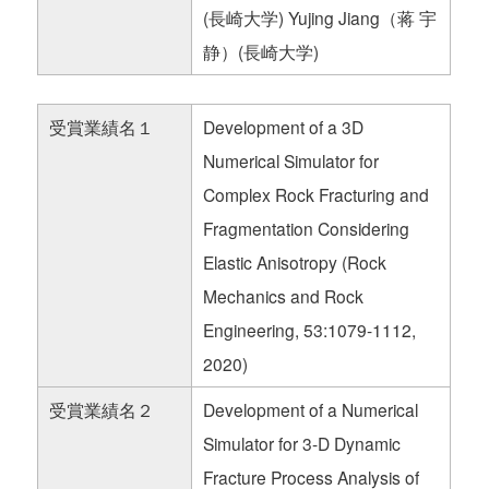
(長崎大学) Yujing Jiang（蒋 宇
静）(長崎大学)
受賞業績名１
Development of a 3D
Numerical Simulator for
Complex Rock Fracturing and
Fragmentation Considering
Elastic Anisotropy (Rock
Mechanics and Rock
Engineering, 53:1079-1112,
2020)
受賞業績名２
Development of a Numerical
Simulator for 3-D Dynamic
Fracture Process Analysis of