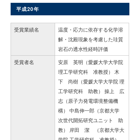
平成20年
受賞業績名
温度・応力に依存する化学溶
解・沈殿現象を考慮した珪質
岩石の透水性経時評価
受賞者名
安原 英明（愛媛大学大学院
理工学研究科 准教授） 木
下 尚樹（愛媛大学大学院 理
工学研究科 助教） 操上 広
志（原子力発電環境整備機
構） 中島伸一郎（京都大学
次世代開拓研究ユニット 助
教） 岸田 潔 （京都大学大
学院 工学研究科 准教授）