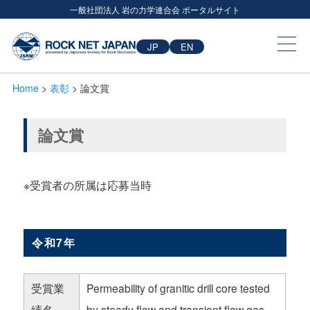
一般社団法人 岩の力学連合会 ポータルサイト
JP
EN
Home
>
表彰
> 論文賞
論文賞
※受賞者の所属は応募当時
令和7年
受賞業
Permeability of granitic drill core tested
績名
by steady flow and transient flow gas