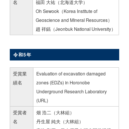
名
福田 大祐（北海道大学）
Oh Sewook（Korea Institute of
Geoscience and Mineral Resources）
趙 祥鎬（Jeonbuk National University）
令和5年
受賞業
Evaluation of excavation damaged
績名
zones (EDZs) in Horonobe
Underground Research Laboratory
(URL)
受賞者
畑 浩二（大林組）
名
丹生屋 純夫（大林組）