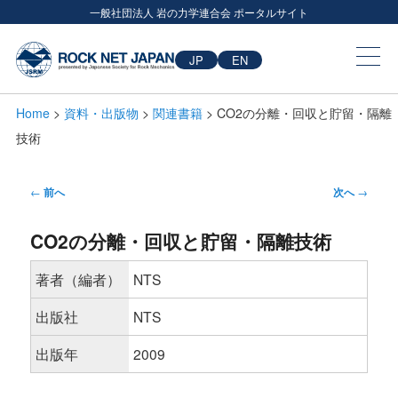
一般社団法人 岩の力学連合会 ポータルサイト
JP
EN
Home
>
資料・出版物
>
関連書籍
> CO2の分離・回収と貯留・隔離
技術
投
←
前へ
次へ
→
稿
CO2の分離・回収と貯留・隔離技術
ナ
ビ
著者（編者）
NTS
ゲ
出版社
NTS
ー
出版年
2009
シ
ョ