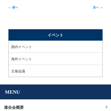
投
←
前へ
次へ
→
稿
ナ
ビ
イベント
ゲ
ー
国内イベント
シ
海外イベント
ョ
ン
主催会議
MENU
連合会概要