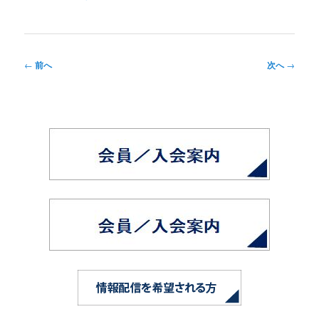
投
←
前へ
次へ
→
稿
ナ
ビ
ゲ
ー
シ
ョ
ン