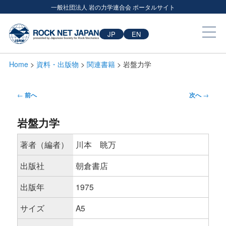
一般社団法人 岩の力学連合会 ポータルサイト
JP
EN
Home
>
資料・出版物
>
関連書籍
> 岩盤力学
投
←
前へ
次へ
→
稿
岩盤力学
ナ
ビ
著者（編者）
川本 眺万
ゲ
出版社
朝倉書店
ー
出版年
1975
シ
ョ
サイズ
A5
ン