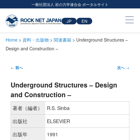
一般社団法人 岩の力学連合会 ポータルサイト
JP
EN
Home
>
資料・出版物
>
関連書籍
> Underground Structures –
Design and Construction –
投
←
前へ
次へ
→
稿
Underground Structures – Design
ナ
and Construction –
ビ
ゲ
著者（編者）
R.S. Sinba
ー
出版社
ELSEVIER
シ
出版年
1991
ョ