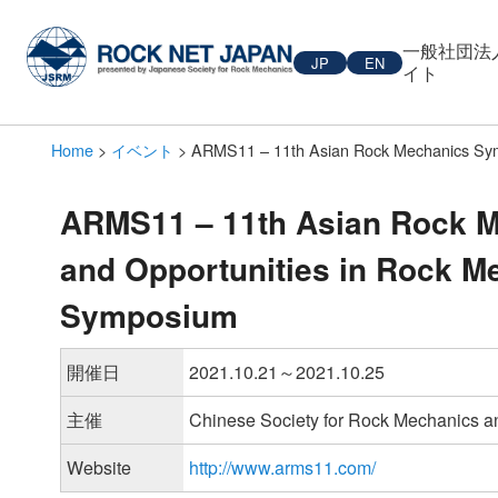
一般社団法
JP
EN
イト
Home
>
イベント
> ARMS11 – 11th Asian Rock Mechanics Sym
ARMS11 – 11th Asian Rock 
and Opportunities in Rock M
Symposium
開催日
2021.10.21～2021.10.25
主催
Chinese Society for Rock Mechanics a
Website
http://www.arms11.com/