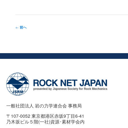
投
←
前へ
稿
ナ
ビ
ゲ
ー
シ
ョ
ン
一般社団法人 岩の力学連合会 事務局
〒107-0052 東京都港区赤坂9丁目6-41
乃木坂ビル５階(一社)資源･素材学会内