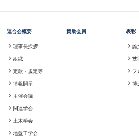
連合会概要
賛助会員
表彰
理事長挨拶
論
組織
技
定款・規定等
フ
情報開示
博
主催会議
関連学会
土木学会
地盤工学会