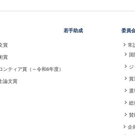
若手助成
委員
文賞
常
国
術賞
ジ
ロンティア賞（～令和6年度）
賞
士論文賞
選
総
賛
企