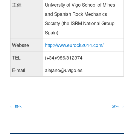
主催
University of Vigo School of Mines
and Spanish Rock Mechanics
Society (the ISRM National Group
Spain)
Website
http://www.eurock2014.com/
TEL
(+34)/986/812374
E-mail
alejano@uvigo.es
投
←
前へ
次へ
→
稿
ナ
ビ