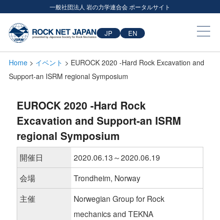
一般社団法人 岩の力学連合会 ポータルサイト
JP
EN
Home
>
イベント
> EUROCK 2020 -Hard Rock Excavation and
Support-an ISRM regional Symposium
EUROCK 2020 -Hard Rock
Excavation and Support-an ISRM
regional Symposium
開催日
2020.06.13～2020.06.19
会場
Trondheim, Norway
主催
Norwegian Group for Rock
mechanics and TEKNA