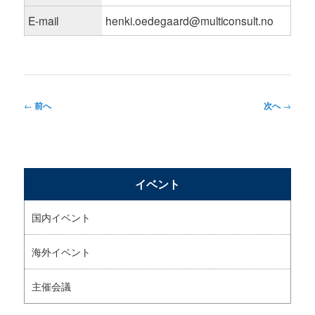
E-mail
henki.oedegaard@multiconsult.no
投
←
前へ
次へ
→
稿
ナ
ビ
イベント
ゲ
ー
国内イベント
シ
海外イベント
ョ
ン
主催会議