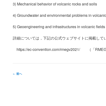
3) Mechanical behavior of volcanic rocks and soils
4) Groundwater and environmental problems in volcanic 
5) Geoengineering and infrastructures in volcanic fields
詳細については，下記の公式ウェブサイトに掲載して
https://ec-convention.com/rmegv2021/
投
←
前へ
稿
ナ
ビ
ゲ