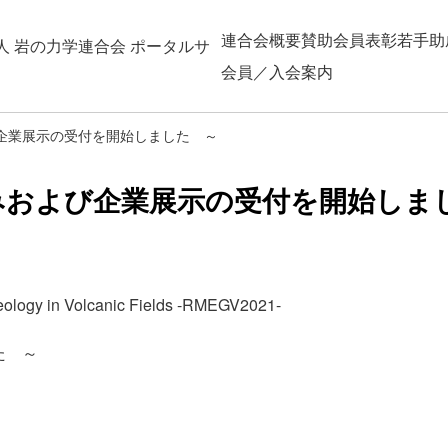
連合会概要
賛助会員
表彰
若手助
人 岩の力学連合会 ポータルサ
会員／入会案内
よび企業展示の受付を開始しました ～
し込みおよび企業展示の受付を開始しま
ology in Volcanic Fields -RMEGV2021-
た ～