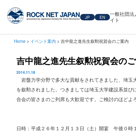
一般社団法
JP
EN
イト
Home
>
イベント案内
> 吉中龍之進先生叙勲祝賀会のご案内
吉中龍之進先生叙勲祝賀会のご
2014.11.18
岩盤力学分野で多大な貢献をされてきました、埼玉大
を叙勲されました。つきましては埼玉大学建設系並び
合会の皆さまのご列席も大歓迎です。ご検討のほどよ
日時：平成２６年１２月１３日（土）開宴 午後０時１