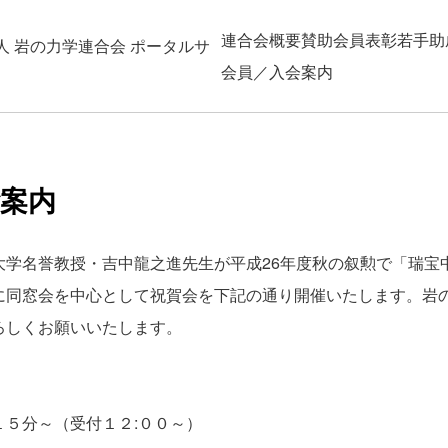
連合会概要
賛助会員
表彰
若手助
人 岩の力学連合会 ポータルサ
会員／入会案内
案内
学名誉教授・吉中龍之進先生が平成26年度秋の叙勲で「瑞宝
に同窓会を中心として祝賀会を下記の通り開催いたします。岩
ろしくお願いいたします。
５分～（受付１２:００～）