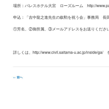
場所：パレスホテル大宮 ローズルーム http://www.palace-
申込：「吉中龍之進先生の叙勲を祝う会」事務局 長田(osada@m
①芳名、②御所属、③メールアドレスをお送りくださ
詳しくは、http://www.civil.saitama-u.ac.jp/insid
投
←
前へ
稿
ナ
ビ
ゲ