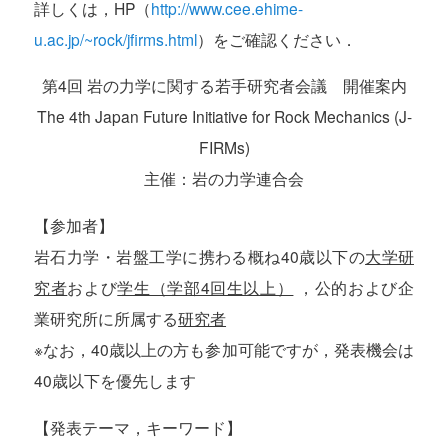
詳しくは，HP（
http://www.cee.ehime-
u.ac.jp/~rock/jfirms.html
）をご確認ください．
第4回 岩の力学に関する若手研究者会議 開催案内
The 4th Japan Future Initiative for Rock Mechanics (J-
FIRMs)
主催：岩の力学連合会
【参加者】
岩石力学・岩盤工学に携わる概ね40歳以下の
大学研
究者
および
学生（学部4回生以上）
，公的および企
業研究所に所属する
研究者
※なお，40歳以上の方も参加可能ですが，発表機会は
40歳以下を優先します
【発表テーマ，キーワード】