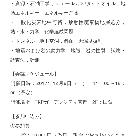
・資源・石油工学，シェールガス/タイトオイル，地
熱エネルギー，エネルギー貯蔵
・二酸化炭素地中貯留，放射性廃棄物地層処分，
熱・水・力学・化学連成問題
・トンネル，地下空洞，斜面，大深度掘削
・地震および岩の動力学，地殻，岩の性質，試験・
調査法，計測
【会議スケジュール】
開催日時：2017年12月9日（土） 11：00～18：
00（予定）
開催場所：TKPガーデンシティ京都 2F：睡蓮
【参加申込み】
①参加費
一般：10,000円（当日，現金でお支払いくださ