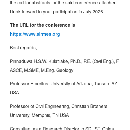
the call for abstracts for the said conference attached.
I look forward to your participation in July 2026.
The URL for the conference is
https://www.slrmes.org
Best regards,
Pinnaduwa H.S.W. Kulatilake, Ph.D., P.E. (Civil Eng.), F.
ASCE, M.SME, M.Eng. Geology
Professor Emeritus, University of Arizona, Tucson, AZ
USA
Professor of Civil Engineering, Christian Brothers
University, Memphis, TN USA
Consultant as a Research Director to SDUST, China