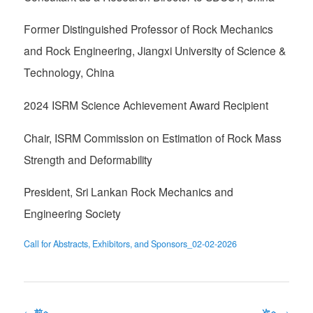
Former Distinguished Professor of Rock Mechanics
and Rock Engineering, Jiangxi University of Science &
Technology, China
2024 ISRM Science Achievement Award Recipient
Chair, ISRM Commission on Estimation of Rock Mass
Strength and Deformability
President, Sri Lankan Rock Mechanics and
Engineering Society
Call for Abstracts, Exhibitors, and Sponsors_02-02-2026
投
←
前へ
次へ
→