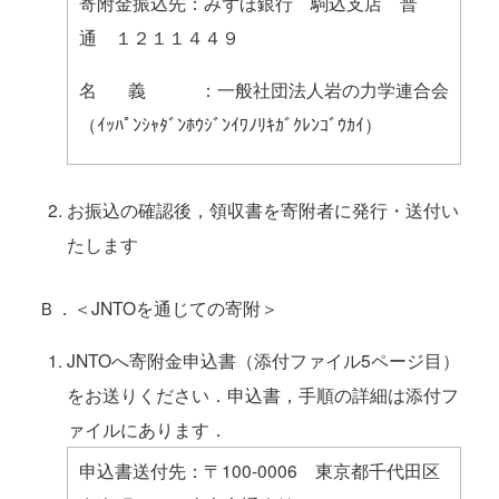
寄附金振込先：みずほ銀行 駒込支店 普
通 １２１１４４９
名 義 ：一般社団法人岩の力学連合会
（ｲｯﾊﾟﾝｼｬﾀﾞﾝﾎｳｼﾞﾝｲﾜﾉﾘｷｶﾞｸﾚﾝｺﾞｳｶｲ）
お振込の確認後，領収書を寄附者に発行・送付い
たします
Ｂ．＜JNTOを通じての寄附＞
JNTOへ寄附金申込書（添付ファイル5ページ目）
をお送りください．申込書，手順の詳細は添付フ
ァイルにあります．
申込書送付先：〒100-0006 東京都千代田区