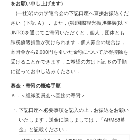
をお願い申し上げます）
(一社)岩の力学連合会の下記口座へ直接お振込くだ
さい（
下記 Ａ
）． また，(独)国際観光振興機構(以下
JNTO)を通じてご寄附いただくと，個人，団体とも
課税優遇措置が受けられます．個人募金の場合は，
寄附金から2,000円を引いた金額について所得控除を
受けることができます．ご希望の方は
下記 Ｂ
の手順
に従ってお申し込みください．
募金・寄附の概略手順
Ａ．＜組織委員会へ直接の寄附＞
下記口座へ必要事項を記入の上，お振込をお願い
いたします．送金に際しましては，「ARMS8募
金」と記載ください．