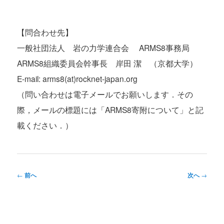
【問合わせ先】
一般社団法人 岩の力学連合会 ARMS8事務局
ARMS8組織委員会幹事長 岸田 潔 （京都大学）
E-mail: arms8(at)rocknet-japan.org
（問い合わせは電子メールでお願いします．その
際，メールの標題には「ARMS8寄附について」と記
載ください．）
投
←
前へ
次へ
→
稿
ナ
ビ