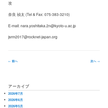
攻
奈良 禎太 (Tel & Fax: 075-383-3210)
E-mail: nara.yoshitaka.2n@kyoto-u.ac.jp
jsrm2017@rocknet-japan.org
投
←
前へ
次へ
→
稿
ナ
ビ
アーカイブ
ゲ
2026年7月
ー
2026年6月
シ
2026年5月