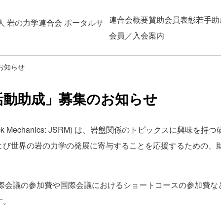
連合会概要
賛助会員
表彰
若手助
人 岩の力学連合会 ポータルサ
会員／入会案内
お知らせ
外活動助成」募集のお知らせ
 Rock Mechanics: JSRM) は、岩盤関係のトピックスに興味を持
よび世界の岩の力学の発展に寄与することを応援するための、
国際会議の参加費や国際会議におけるショートコースの参加費な
す。