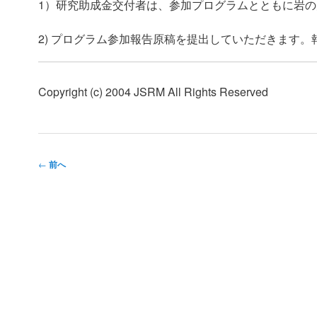
1）研究助成金交付者は、参加プログラムとともに岩の力学
2) プログラム参加報告原稿を提出していただきます
Copyright (c) 2004 JSRM All Rights Reserved
投
←
前へ
稿
ナ
ビ
ゲ
ー
シ