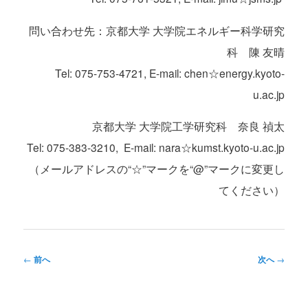
問い合わせ先：京都大学 大学院エネルギー科学研究
科 陳 友晴
Tel: 075-753-4721, E-mail: chen☆energy.kyoto-
u.ac.jp
京都大学 大学院工学研究科 奈良 禎太
Tel: 075-383-3210, E-mail: nara☆kumst.kyoto-u.ac.jp
（メールアドレスの“☆”マークを“@”マークに変更し
てください）
投
←
前へ
次へ
→
稿
ナ