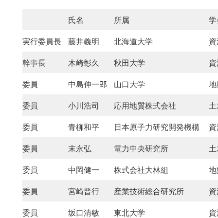
氏名
所属
学
実行委員長
藤井義明
北海道大学
資
幹事長
木崎彰久
秋田大学
資
委員
中島伸一郎
山口大学
地
委員
小川浩司
応用地質株式会社
土
委員
青柳和平
日本原子力研究開発機構
資
委員
末永弘
電力中央研究所
土
委員
中岡健一
株式会社大林組
地
委員
宮崎晋行
産業技術総合研究所
資
委員
坂口清敏
東北大学
資