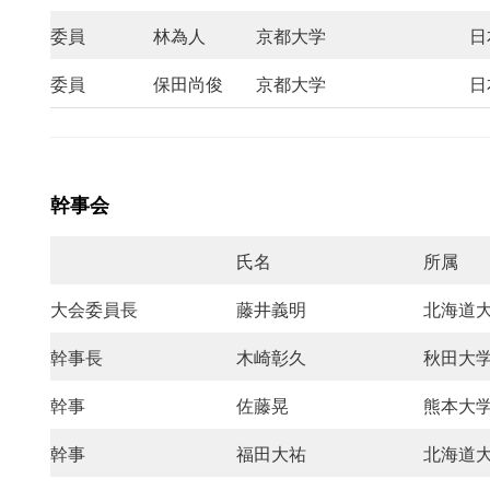
委員
林為人
京都大学
日
委員
保田尚俊
京都大学
日
幹事会
氏名
所属
大会委員長
藤井義明
北海道
幹事長
木崎彰久
秋田大
幹事
佐藤晃
熊本大
幹事
福田大祐
北海道