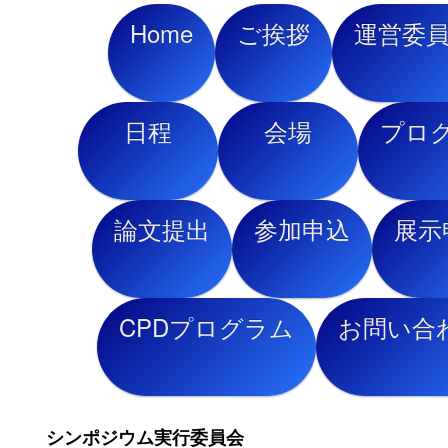
Home
ご挨拶
運営委
日程
会場
プロ
論文提出
参加申込
展示
CPDプログラム
お問い合
シンポジウム実行委員会